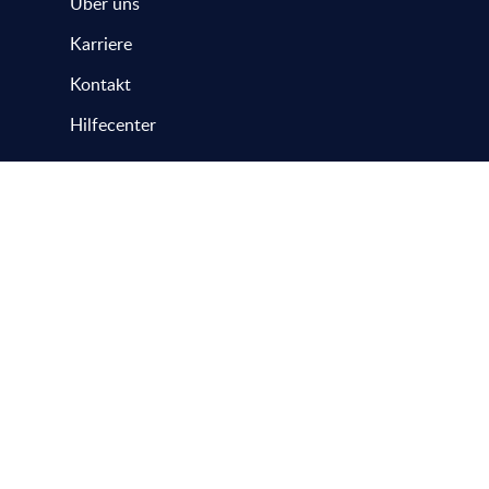
Über uns
Karriere
Kontakt
Hilfecenter
Status
Datenschutz
AGB
Impressum
Nutzungsbedingungen
© 2026 Comdesk GmbH