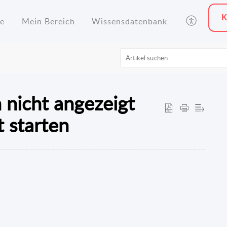
K
te
Mein Bereich
Wissensdatenbank
nicht angezeigt
t starten