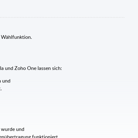
r Wählfunktion.
la und Zoho One lassen sich:
n und
.
t wurde und
enübertragung funktioniert.