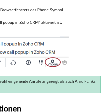
s Browserfensters das Phone-Symbol.
ll popup in Zoho CRM“ aktiviert ist.
owohl eingehende Anrufe angezeigt als auch Anruf-Links
tionen